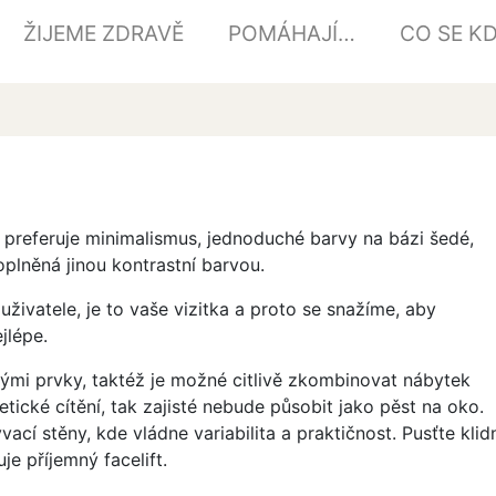
ŽIJEME ZDRAVĚ
POMÁHAJÍ…
CO SE KD
e preferuje minimalismus, jednoduché barvy na bázi šedé,
plněná jinou kontrastní barvou.
živatele, je to vaše vizitka a proto se snažíme, aby
jlépe.
ými prvky, taktéž je možné citlivě zkombinovat nábytek
etické cítění, tak zajisté nebude působit jako pěst na oko.
í stěny, kde vládne variabilita a praktičnost. Pusťte klid
je příjemný facelift.