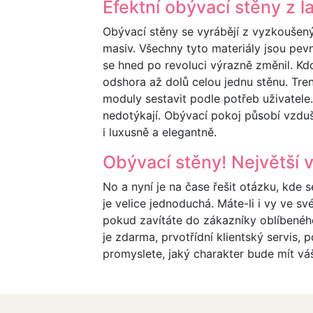
Efektní obývací stěny z 
Obývací stěny se vyrábějí z vyzkoušen
masiv. Všechny tyto materiály jsou pev
se hned po revoluci výrazně změnil. Kd
odshora až dolů celou jednu stěnu. Tre
moduly sestavit podle potřeb uživatele
nedotýkají. Obývací pokoj působí vzdu
i luxusně a elegantně.
Obývací stěny! Největší 
No a nyní je na čase řešit otázku, kde
je velice jednoduchá. Máte-li i vy ve s
pokud zavítáte do zákazníky oblíbenéh
je zdarma, prvotřídní klientský servis, 
promyslete, jaký charakter bude mít vá