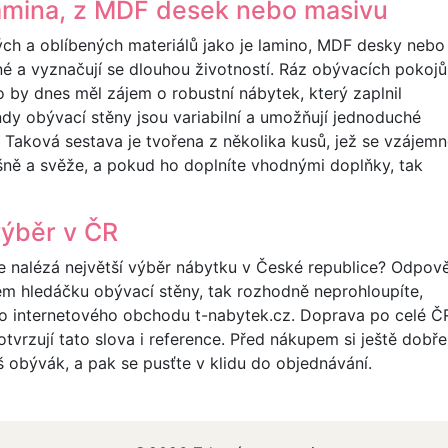
lamina, z MDF desek nebo masivu
ých a oblíbených materiálů jako je lamino, MDF desky nebo
né a vyznačují se dlouhou životností. Ráz obývacích pokojů
o by dnes měl zájem o robustní nábytek, který zaplnil
ndy obývací stěny jsou variabilní a umožňují jednoduché
. Taková sestava je tvořena z několika kusů, jež se vzájem
šně a svěže, a pokud ho doplníte vhodnými doplňky, tak
výběr v ČR
 se nalézá největší výběr nábytku v České republice? Odpov
vém hledáčku obývací stěny, tak rozhodně neprohloupíte,
o internetového obchodu t-nabytek.cz. Doprava po celé Č
potvrzují tato slova i reference. Před nákupem si ještě dobře
š obývák, a pak se pusťte v klidu do objednávání.