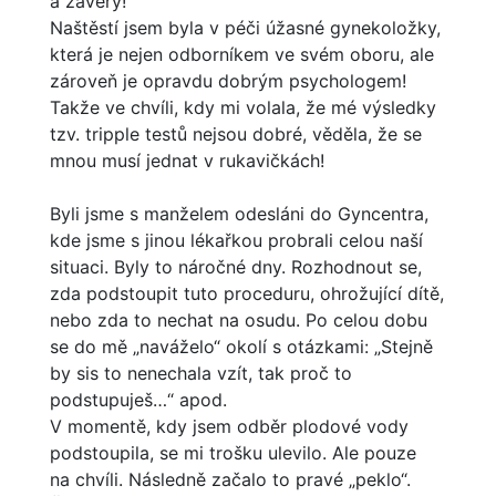
a závěry!
Naštěstí jsem byla v péči úžasné gynekoložky,
která je nejen odborníkem ve svém oboru, ale
zároveň je opravdu dobrým psychologem!
Takže ve chvíli, kdy mi volala, že mé výsledky
tzv. tripple testů nejsou dobré, věděla, že se
mnou musí jednat v rukavičkách!
Byli jsme s manželem odesláni do Gyncentra,
kde jsme s jinou lékařkou probrali celou naší
situaci. Byly to náročné dny. Rozhodnout se,
zda podstoupit tuto proceduru, ohrožující dítě,
nebo zda to nechat na osudu. Po celou dobu
se do mě „naváželo“ okolí s otázkami: „Stejně
by sis to nenechala vzít, tak proč to
podstupuješ…“ apod.
V momentě, kdy jsem odběr plodové vody
podstoupila, se mi trošku ulevilo. Ale pouze
na chvíli. Následně začalo to pravé „peklo“.