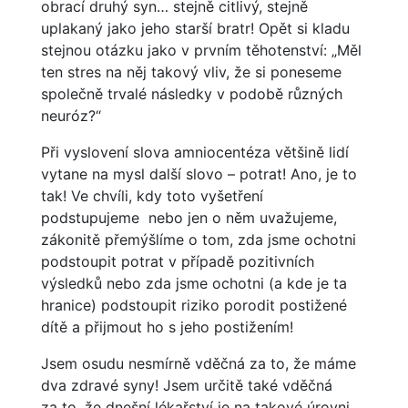
obrací druhý syn… stejně citlivý, stejně
uplakaný jako jeho starší bratr! Opět si kladu
stejnou otázku jako v prvním těhotenství: „Měl
ten stres na něj takový vliv, že si poneseme
společně trvalé následky v podobě různých
neuróz?“
Při vyslovení slova amniocentéza většině lidí
vytane na mysl další slovo – potrat! Ano, je to
tak! Ve chvíli, kdy toto vyšetření
podstupujeme nebo jen o něm uvažujeme,
zákonitě přemýšlíme o tom, zda jsme ochotni
podstoupit potrat v případě pozitivních
výsledků nebo zda jsme ochotni (a kde je ta
hranice) podstoupit riziko porodit postižené
dítě a přijmout ho s jeho postižením!
Jsem osudu nesmírně vděčná za to, že máme
dva zdravé syny! Jsem určitě také vděčná
za to, že dnešní lékařství je na takové úrovni,