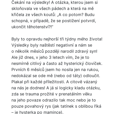
Čekání na výsledky! A otázka, kterou jsem si
skloňovala ve všech pádech a která na mě
křičela ze všech koutů: „A co potom? Budu
schopná, v případě, že se postižení potvrdí,
ukončit těhotenství?!“
Byly to opravdu nejhorší tři týdny mého života!
Výsledky byly naštěstí negativní a nám se
o několik měsíců později narodil zdravý syn!
Ale již dnes, v jeho 3 letech vím, že je to
nesmírně citlivý a často až hysterický človíček.
Prvních 6 měsíců jsem ho nosila jen na rukou,
nedokázal se ode mě (nebo od táty) odloučit.
Plakal při každé příležitosti. A citově vázaný
na nás je dodnes! A já si logicky kladu otázku,
zda se trauma prožité v prenatálním věku
na jeho povaze odrazilo tak moc nebo je to
pouze povahový rys (jak tatínek s oblibou říká
– je hysterka po mamince).