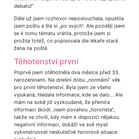
debatu!“
Dále už jsem rozhovor neposlouchala, opustila
jsem poštu a šla si „po svých“. Ale později jsem
se k tomu tématu vrátila, protože jsem si
prožila totéž, co popisovala dle lékaře stará
žena na poště.
Těhotenství první
Poprvé jsem otěhotněla dva měsíce před 33.
narozeninami. Na dnešní dobu „normální“ věk
pro první těhotenství. Byla jsem ze všeho
vyjukaná, hledala informace, kde se dalo… Ale
mám na sobě již vyzkoušené, že přemíra
informací škodí. Jsem povahou „hororista“,
takže ve chvíli, kdy mám k dispozici nějakou
negativní informaci, dokáži ve své mysli
vykonstruovat neskutečné hororové situace