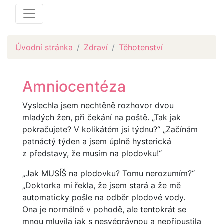
Úvodní stránka
Zdraví
Těhotenství
Amniocentéza
Vyslechla jsem nechtěně rozhovor dvou
mladých žen, při čekání na poště. „Tak jak
pokračujete? V kolikátém jsi týdnu?“ „Začínám
patnáctý týden a jsem úplně hysterická
z představy, že musím na plodovku!“
„Jak MUSÍŠ na plodovku? Tomu nerozumím?“
„Doktorka mi řekla, že jsem stará a že mě
automaticky pošle na odběr plodové vody.
Ona je normálně v pohodě, ale tentokrát se
mnou mluvila jak s nesvéprávnou a nepřipustila