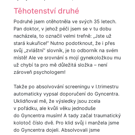
Těhotenství druhé
Podruhé jsem otěhotněla ve svých 35 letech.
Pan doktor, v jehož péči jsem se v tu dobu
nacházela, to označil velmi trefně: „Jste už
stará kukuřice!“ Nutno podotknout, že i přes
svůj „zvláštní“ slovník, je to odborník na svém
místě! Ale ve srovnání s mojí gynekoložkou mu
už chybí ta pro mě důležitá složka – není
zároveň psychologem!
Takže po absolvování screeningu v I.trimestru
automaticky vypsal doporučení do Gyncentra.
Uklidňoval mě, že výsledky jsou zcela
v pořádku, ale kvůli věku jednoduše
do Gyncentra musím! A tady začal traumatický
kolotoč číslo dvě. Pro klid svůj i manžela jsme
do Gyncentra dojeli. Absolvovali jsme