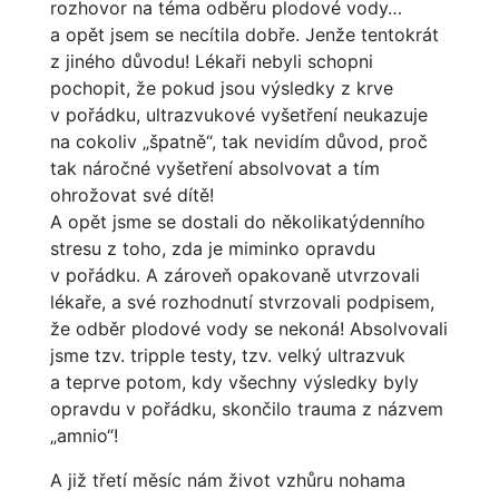
rozhovor na téma odběru plodové vody…
a opět jsem se necítila dobře. Jenže tentokrát
z jiného důvodu! Lékaři nebyli schopni
pochopit, že pokud jsou výsledky z krve
v pořádku, ultrazvukové vyšetření neukazuje
na cokoliv „špatně“, tak nevidím důvod, proč
tak náročné vyšetření absolvovat a tím
ohrožovat své dítě!
A opět jsme se dostali do několikatýdenního
stresu z toho, zda je miminko opravdu
v pořádku. A zároveň opakovaně utvrzovali
lékaře, a své rozhodnutí stvrzovali podpisem,
že odběr plodové vody se nekoná! Absolvovali
jsme tzv. tripple testy, tzv. velký ultrazvuk
a teprve potom, kdy všechny výsledky byly
opravdu v pořádku, skončilo trauma z názvem
„amnio“!
A již třetí měsíc nám život vzhůru nohama